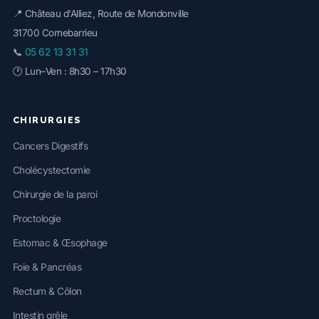
📍 Château d'Alliez, Route de Mondonville
31700 Cornebarrieu
05 62 13 31 31
📞
🕐 Lun–Ven : 8h30 – 17h30
CHIRURGIES
Cancers Digestifs
Cholécystectomie
Chirurgie de la paroi
Proctologie
Estomac & Œsophage
Foie & Pancréas
Rectum & Côlon
Intestin grêle