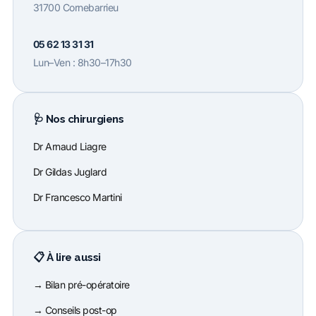
31700 Cornebarrieu
05 62 13 31 31
Lun–Ven : 8h30–17h30
🩺 Nos chirurgiens
Dr Arnaud Liagre
Dr Gildas Juglard
Dr Francesco Martini
📋 À lire aussi
→ Bilan pré-opératoire
→ Conseils post-op