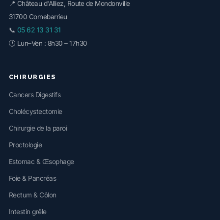
📍 Château d'Alliez, Route de Mondonville
31700 Cornebarrieu
05 62 13 31 31
📞
🕐 Lun–Ven : 8h30 – 17h30
CHIRURGIES
Cancers Digestifs
Cholécystectomie
Chirurgie de la paroi
Proctologie
Estomac & Œsophage
Foie & Pancréas
Rectum & Côlon
Intestin grêle