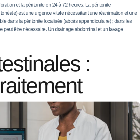
oration et la péritonite en 24 à 72 heures. La péritonite
itonéale) est une urgence vitale nécessitant une réanimation et une
le dans la péritonite localisée (abcès appendiculaire) ; dans les
ie peut être nécessaire. Un drainage abdominal et un lavage
estinales :
traitement