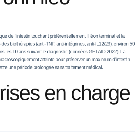
de l'intestin touchant préférentiellement l'iléon terminal et la
des biothérapies (anti-TNF, anti-intégrines, anti-IL12/23), environ 50
dans les 10 ans suivant le diagnostic (données GETAID 2022). La
 macroscopiquement atteinte pour préserver un maximum d'intestin
ettre une période prolongée sans traitement médical.
rises en charge