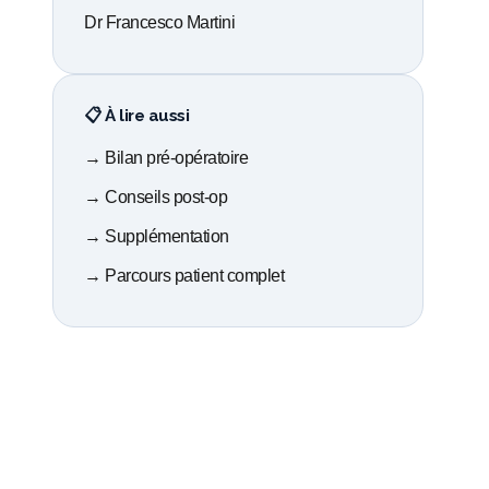
Dr Francesco Martini
📋 À lire aussi
→ Bilan pré-opératoire
→ Conseils post-op
→ Supplémentation
→ Parcours patient complet