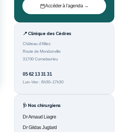
Accéder à l'agenda →
📍 Clinique des Cèdres
Château d'Alliez
Route de Mondonville
31700 Cornebarrieu
05 62 13 31 31
Lun–Ven : 8h30–17h30
🩺 Nos chirurgiens
Dr Arnaud Liagre
Dr Gildas Juglard