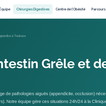
'Équipe
Chirurgies Digestives
Centre de l'Obésité
Parcours 
l'Appendice à Toulouse
Intestin Grêle et 
siège de pathologies aiguës (appendicite, occlusion) néc
). Notre équipe gère ces situations 24h/24 à la Cliniq