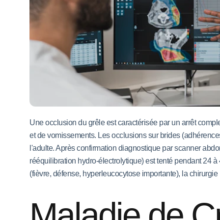
Une occlusion du grêle est caractérisée par un arrêt comp
et de vomissements. Les occlusions sur brides (adhérences
l'adulte. Après confirmation diagnostique par scanner abd
rééquilibration hydro-électrolytique) est tenté pendant 24 
(fièvre, défense, hyperleucocytose importante), la chirurgi
Maladie de Cr