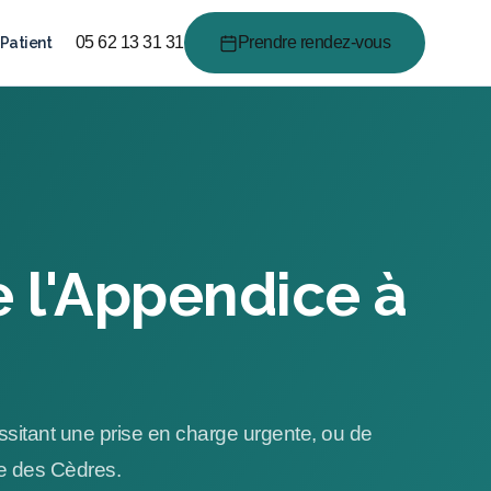
05 62 13 31 31
Prendre rendez-vous
Patient
de l'Appendice à
essitant une prise en charge urgente, ou de
ue des Cèdres.