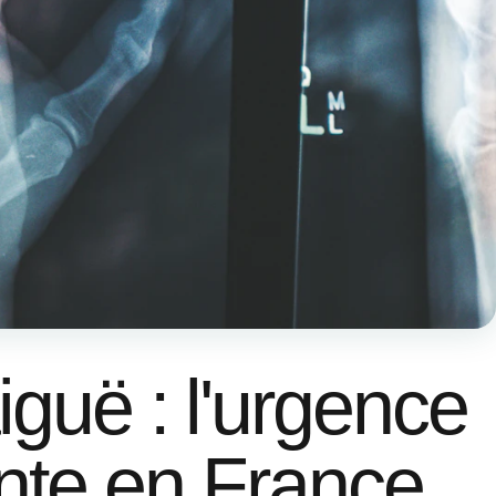
iguë : l'urgence
ente en France