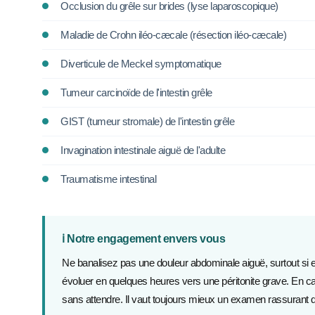
Occlusion du grêle sur brides (lyse laparoscopique)
Maladie de Crohn iléo-cæcale (résection iléo-cæcale)
Diverticule de Meckel symptomatique
Tumeur carcinoïde de l'intestin grêle
GIST (tumeur stromale) de l'intestin grêle
Invagination intestinale aiguë de l'adulte
Traumatisme intestinal
ℹ️ Notre engagement envers vous
Ne banalisez pas une douleur abdominale aiguë, surtout si e
évoluer en quelques heures vers une péritonite grave. En 
sans attendre. Il vaut toujours mieux un examen rassurant 