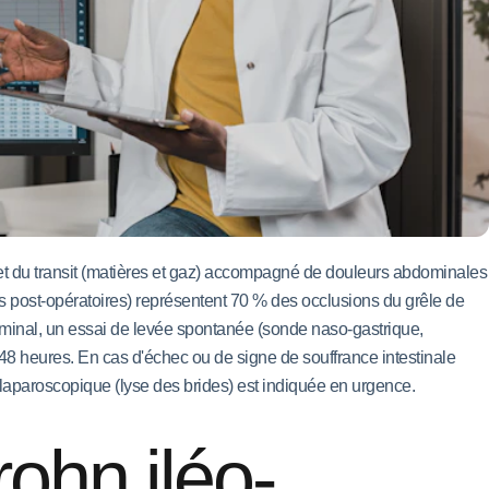
let du transit (matières et gaz) accompagné de douleurs abdominales
 post-opératoires) représentent 70 % des occlusions du grêle de
ominal, un essai de levée spontanée (sonde naso-gastrique,
à 48 heures. En cas d'échec ou de signe de souffrance intestinale
e laparoscopique (lyse des brides) est indiquée en urgence.
ohn iléo-